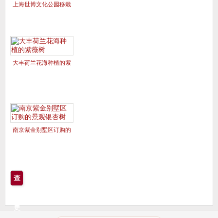
上海世博文化公园移栽
的美国红枫夕阳红、十
月光辉
大丰荷兰花海种植的紫
薇树
南京紫金别墅区订购的
景观银杏树
查
看
更