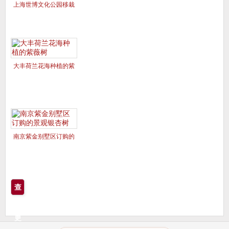
上海世博文化公园移栽
的美国红枫夕阳红、十
月光辉
大丰荷兰花海种植的紫
薇树
南京紫金别墅区订购的
景观银杏树
查
看
更