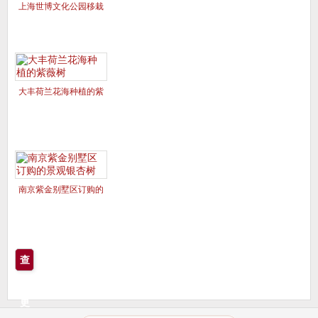
上海世博文化公园移栽
的美国红枫夕阳红、十
月光辉
大丰荷兰花海种植的紫
薇树
南京紫金别墅区订购的
景观银杏树
查
看
更