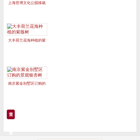
上海世博文化公园移栽
的美国红枫夕阳红、十
月光辉
大丰荷兰花海种植的紫
薇树
南京紫金别墅区订购的
景观银杏树
查
看
更