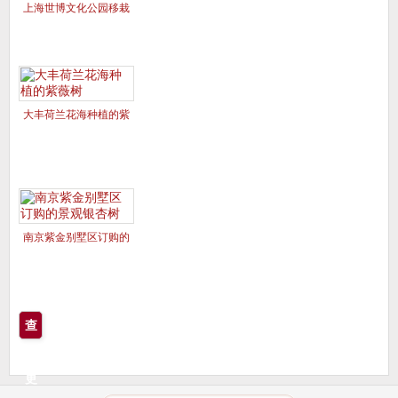
上海世博文化公园移栽
的美国红枫夕阳红、十
月光辉
大丰荷兰花海种植的紫
薇树
南京紫金别墅区订购的
景观银杏树
查
看
更