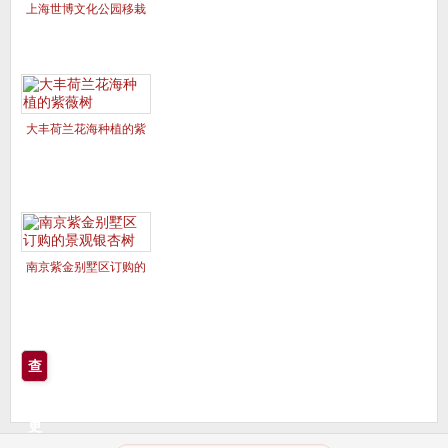
上海世博文化公园移栽
的美国红枫夕阳红、十
月光辉
大丰荷兰花海种植的紫
薇树
南京紫金别墅区订购的
景观银杏树
查
看
更