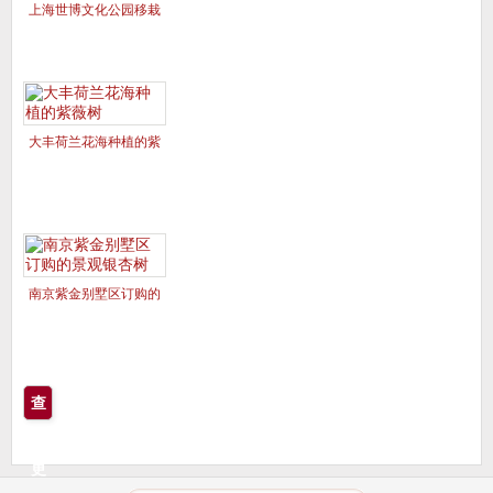
上海世博文化公园移栽
的美国红枫夕阳红、十
月光辉
大丰荷兰花海种植的紫
薇树
南京紫金别墅区订购的
景观银杏树
查
看
更