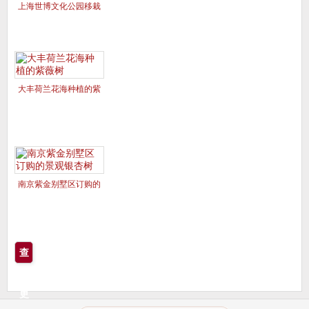
上海世博文化公园移栽
的美国红枫夕阳红、十
月光辉
大丰荷兰花海种植的紫
薇树
南京紫金别墅区订购的
景观银杏树
查
看
更