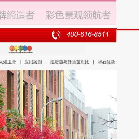
火焰卫矛
|
应用案例
|
组培苗与扦插苗对比
|
华石优势