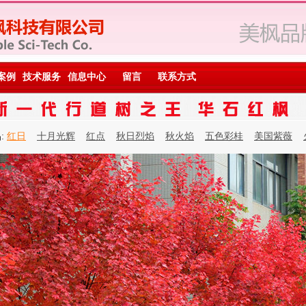
案例
技术服务
信息中心
留言
联系方式
:
红日
十月光辉
红点
秋日烈焰
秋火焰
五色彩桂
美国紫薇