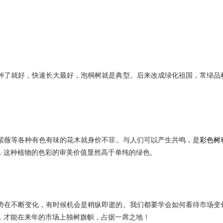
种了就好，快速长大最好，泡桐树就是典型。后来改成绿化祖国，常绿品
紫薇等各种有色有味的花木就身价不菲。与人们可以产生共鸣，是
彩色树
，这种植物的色彩的审美价值显然高于单纯的绿色。
势在不断变化，有时候机会是稍纵即逝的。我们都要学会如何看待市场变
，才能在来年的市场上独树旗帜，占据一席之地！