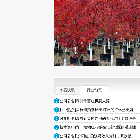
华石快讯
行业动态
[公司公告]嵊州千亩红枫惹人醉
[行业热点]深秋航拍别样美 嵊州的红枫已美如
[绿化时事]没看到美国红枫的美丽红叶？或许是
[技术资料]彩叶植物红花槭在北京地区的适应性
[公司公告]“夕阳红”的观赏效果最好，其次是