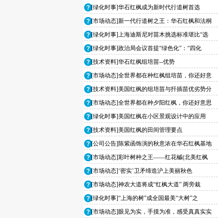
[绿化时事]华石红枫成为新时代行道树首选
[市场动态]新一代行道树之王：华石红枫和法桐
[绿化时事]上海迪斯尼对苗木挑选标准堪比“选
[绿化时事]政治局会议首提“绿色化”：“四化
[技术资料]华石红枫组培苗--优势
[市场动态]全世界都在种红枫组培苗，你还好意
[技术资料]美国红枫的组培苗与扦插苗优劣势分
[市场动态]全世界都在种夕阳红枫，你还好意思
[绿化时事]美国红枫在小区景观设计中的应用
[技术资料]美国红枫的田间管理要点
[公司公告]陈紫函饰演的秋意浓在华石红枫基地
[市场动态]彩叶树种之王——红花槭(北美红枫
[市场动态]‘密实’卫矛缔造沪上美丽秋色
[市场动态]神农大道将成“红枫大道” 两旁栽
[绿化时事]“上海的树”成全国最美“大树”之
[市场动态]眼见为实，手摸为准，感受真真实实