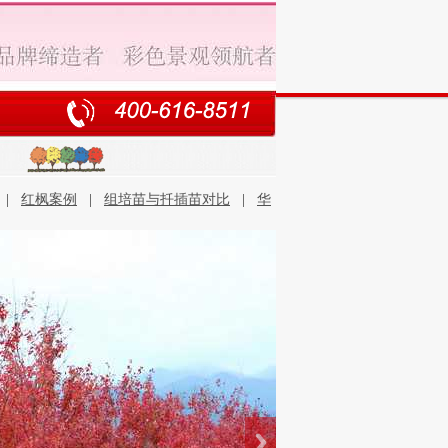
|
红枫案例
|
组培苗与扦插苗对比
|
华
石优势