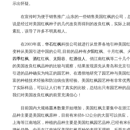
示出怀疑。
在宣传时为便于销售推广,山东的一些销售美国红枫的公司，
说是经过对美国红枫种子的几代改良而得到的改良红枫，实际上
紊乱，误导了许多不明真相人。
在2003年底，
华石红枫
科技公司就进行从世界各地引种美国红
变种从美国引进中国的公司,目前的品种有
夕阳红
枫、十月红枫、
四季红枫
、
酒红
红枫、
太阳谷
、
红酒佳人
、俏江南红枫等二十几
的美国改良红枫品种的比较与观察，结果发现原先从青岛和北京引进
引进的品种确实为纯正的园艺种。在透彻地研究了园艺种与美国红
富的种植技术经验和防治病虫害经验。美国红枫园艺种有非常优
了实际样品，可以让人们有了真实的比较，总结出只有园艺种的
我们对美国改良红枫的前景充满信心！
目前国内大规格
苗木
数量开始增加，美国红枫主要集中在浙
品种主要是美国红枫原种，目前有米径8-12公分的大苗可以供应
上海等江南地区，种植的品种主要是美国红枫园艺品种,已经有米径
增长趋势。由于在江南地区美国红枫原种的表现不理想，反而在