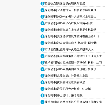
[行业热点]美国红枫的现状与前景
[绿化时事]宁波将打造一批多彩森林景观带
[绿化时事]1000米的枫叶大道亮相上海最大
[市场动态]2015年华石红枫组培苗--新优
[绿化时事]华石红枫在上海迪斯尼生机勃勃
[绿化时事]美国红枫首次来杭种在南山路 叶子
[绿化时事]神农大道将成“红枫大道” 两旁栽
[市场动态]秋色叶树种火焰卫矛或将大火
[市场动态]美国红枫落伍不再流行了？业内人士
[技术资料]城市园林景观中的秋色叶树种：红花
[市场动态]2015年度美国红枫价格分析及预
[绿化时事]北美红枫红叶景观在上海
[绿化时事]优良品种营造美丽秋景
[绿化时事]最美的秋色叶树种：红花槭
[绿化时事]香山红叶，盛名难副。
[技术资料]苗木类别可以分的这么细！你都知道