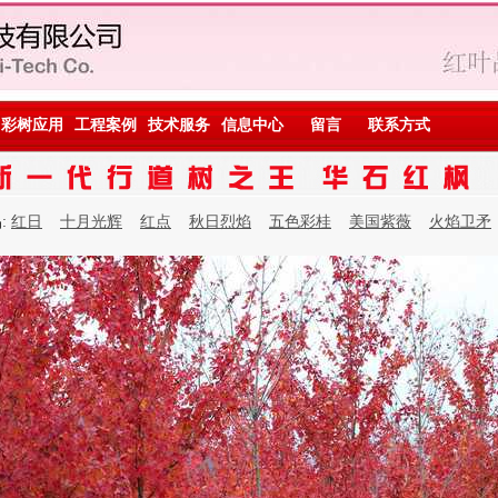
彩树应用
工程案例
技术服务
信息中心
留言
联系方式
:
红日
十月光辉
红点
秋日烈焰
五色彩桂
美国紫薇
火焰卫矛