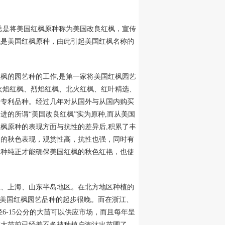
总是将美国红枫原种称为美国改良红枫，宣传
就是美国红枫原种，由此引起美国红枫名称的
枫的园艺种的工作,是第一家将美国红枫园艺
火焰红枫、烈焰红枫、北火红枫、红叶精选、
个专利品种。经过几年对从国外与从国内购买
的所谓“美国改良红枫”实为原种,而从美国
枫原种的表现方面与抗性的差异后,积累了丰
秀的秋色表现，观赏性高，抗性也强，同时有
品种纯正才能确保美国红枫的秋色红艳，也使
江、上海、山东半岛地区。在北方地区种植的
，美国红枫园艺品种的起步很晚。而在浙江、
6-15公分的大苗可以供应市场，而且每年呈
成大苗前已经差不多被种植户淘汰出苗圃了。